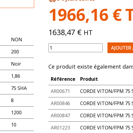
1966,16
€
1638,47
€
HT
NON
quantité de ROULEAU VITON FKM NO
AJOUTER 
200
Noir
Ce produit existe également dans
1,86
Référence
Produit
75 SHA
AR00671
CORDE VITON/FPM 75 S
8
AR00846
CORDE VITON/FPM 75 S
1200
AR00847
CORDE VITON/FPM 75 S
10
AR01223
CORDE VITON/FPM 75 S