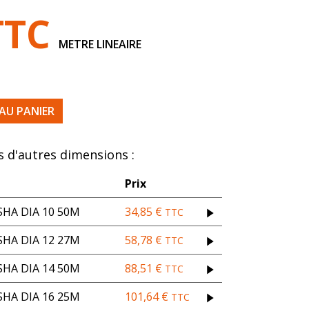
TTC
METRE LINEAIRE
IR EP8 LARG1200
AU PANIER
 d'autres dimensions :
Prix
HA DIA 10 50M
34,85
€
TTC
HA DIA 12 27M
58,78
€
TTC
HA DIA 14 50M
88,51
€
TTC
HA DIA 16 25M
101,64
€
TTC