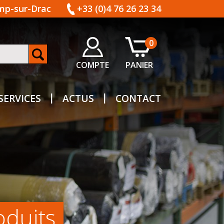
amp-sur-Drac
+33 (0)4 76 26 23 34
0
COMPTE
PANIER
SERVICES
ACTUS
CONTACT
oduits