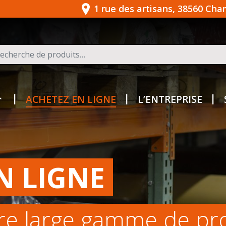
1 rue des artisans, 38560 Ch
herche pour :
ACHETEZ EN LIGNE
L’ENTREPRISE
N LIGNE
re large gamme de pr