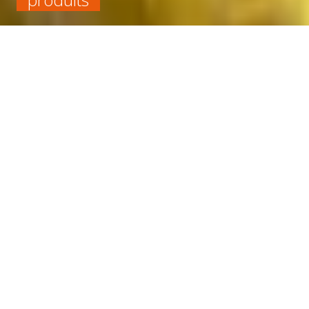
Accueil
Chimique
Tenue à la chaleur supérieure à 100 °C
ROULEAU VITON FKM NOIR EP5 LARG1200