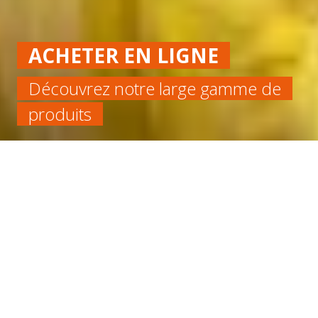
ACHETER EN LIGNE
Découvrez notre large gamme de
produits
Accueil
Chimique
CORDE VITON/FPM 75 SHA DIA 12 27M