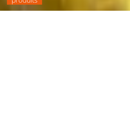
Accueil
Chimique
Tenue à la chaleur supérieure à 100 °C
ROULEAU VITON/FKM 75 SHA EP 10 LARG 1200