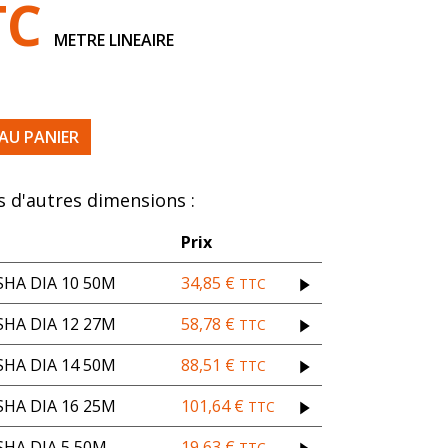
TC
METRE LINEAIRE
A DIA 16 25M
AU PANIER
 d'autres dimensions :
Prix
HA DIA 10 50M
34,85
€
TTC
HA DIA 12 27M
58,78
€
TTC
HA DIA 14 50M
88,51
€
TTC
HA DIA 16 25M
101,64
€
TTC
HA DIA 5 50M
19,63
€
TTC