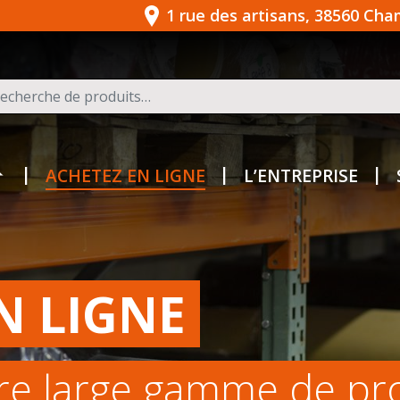
1 rue des artisans, 38560 Ch
herche pour :
ACHETEZ EN LIGNE
L’ENTREPRISE
N LIGNE
re large gamme de pr