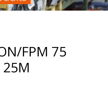
ON/FPM 75
6 25M