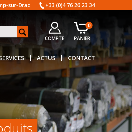
amp-sur-Drac
+33 (0)4 76 26 23 34
0
COMPTE
PANIER
SERVICES
ACTUS
CONTACT
oduits