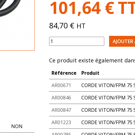
101,64
€
T
84,70
€
HT
quantité de CORDE VITON/FPM 75 SH
AJOUTER 
Ce produit existe également dans
Référence
Produit
AR00671
CORDE VITON/FPM 75 S
AR00846
CORDE VITON/FPM 75 S
AR00847
CORDE VITON/FPM 75 S
AR01223
CORDE VITON/FPM 75 S
NON
AR00785
CORDE VITON/FPM 75 S