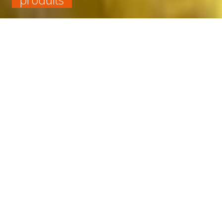
Accueil
Chimique
Tenue à la chaleur supérieure à 100 °C
ROULEAU VITON FKM NOIR EP1.5 LARG1200