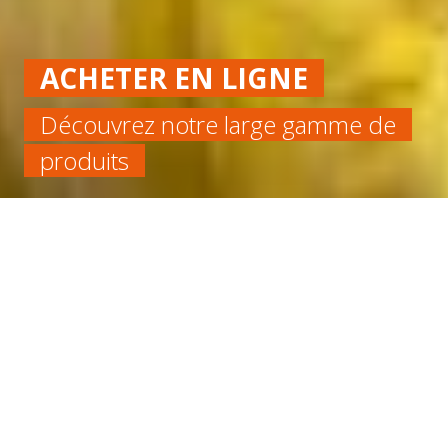
ACHETER EN LIGNE
Découvrez notre large gamme de
produits
Accueil
Chimique
CORDE VITON/FPM 75 SHA DIA 14 50M