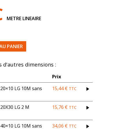
C
METRE LINEAIRE
0% EP 2 LARG 1400
AU PANIER
 d'autres dimensions :
Prix
0×10 LG 10M sans
15,44
€
TTC
0X30 LG 2 M
15,76
€
TTC
0×10 LG 10M sans
34,06
€
TTC