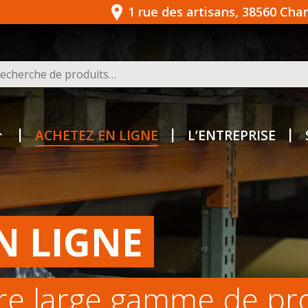
1 rue des artisans, 38560 Ch
herche pour :
ACHETEZ EN LIGNE
L’ENTREPRISE
N LIGNE
re large gamme de pr