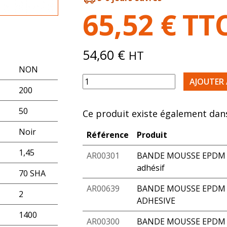
65,52
€
TT
54,60
€
HT
NON
quantité de ROULEAU EPDM 70SHA 10
AJOUTER 
200
50
Ce produit existe également dans
Noir
Référence
Produit
1,45
AR00301
BANDE MOUSSE EPDM 2
adhésif
70 SHA
AR00639
BANDE MOUSSE EPDM 2
2
ADHESIVE
1400
AR00300
BANDE MOUSSE EPDM 4