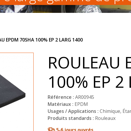
U EPDM 70SHA 100% EP 2 LARG 1400
ROULEAU 
100% EP 2
Référence :
AR00945
Matériaux :
EPDM
Usages / Applications :
Chimique
,
Éta
Produits standards :
Rouleaux
5-6 jours ouvrés