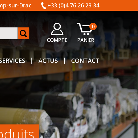
amp-sur-Drac
+33 (0)4 76 26 23 34
0
COMPTE
PANIER
SERVICES
ACTUS
CONTACT
oduits