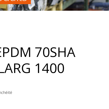
EPDM 70SHA
 LARG 1400
nchéité