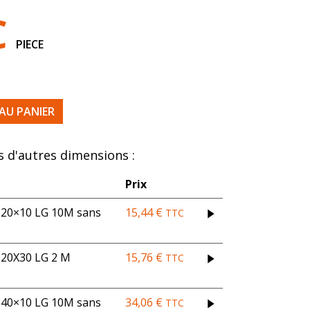
C
PIECE
HESIVE 40X15 LG 6M
AU PANIER
 d'autres dimensions :
Prix
0×10 LG 10M sans
15,44
€
TTC
0X30 LG 2 M
15,76
€
TTC
0×10 LG 10M sans
34,06
€
TTC