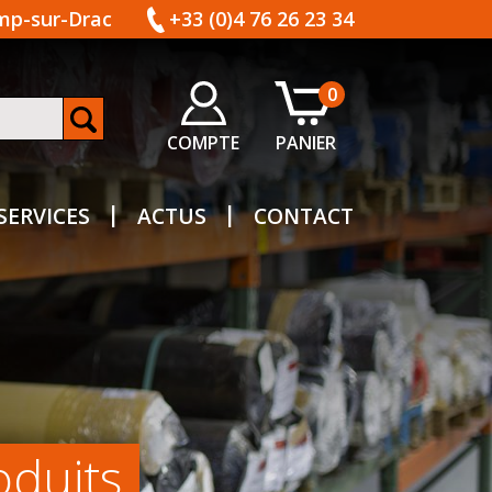
amp-sur-Drac
+33 (0)4 76 26 23 34
0
COMPTE
PANIER
SERVICES
ACTUS
CONTACT
oduits