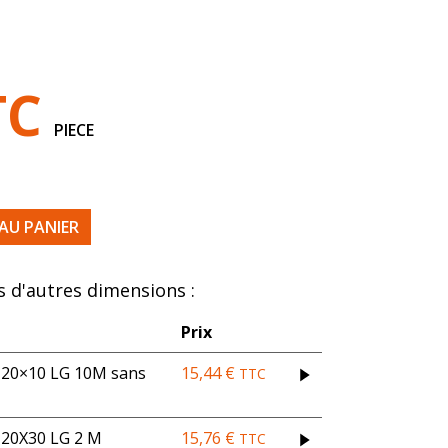
TC
PIECE
 1400X600 EP40 230KGS FINE
AU PANIER
 d'autres dimensions :
Prix
0×10 LG 10M sans
15,44
€
TTC
0X30 LG 2 M
15,76
€
TTC