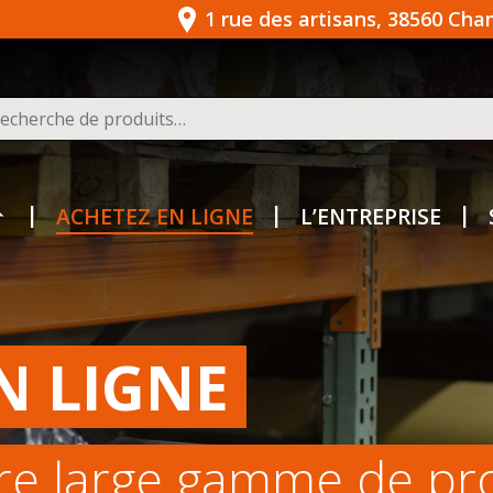
1 rue des artisans, 38560 Ch
herche pour :
ACHETEZ EN LIGNE
L’ENTREPRISE
N LIGNE
re large gamme de pr