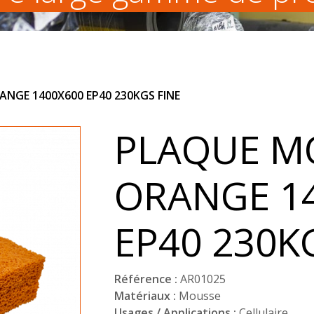
NGE 1400X600 EP40 230KGS FINE
PLAQUE M
ORANGE 1
EP40 230K
Référence :
AR01025
Matériaux :
Mousse
Usages / Applications :
Cellulaire