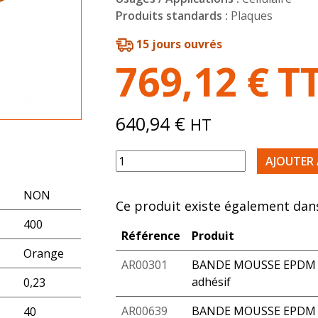
Produits standards :
Plaques
15 jours ouvrés
769,12
€
T
640,94
€
HT
quantité de PLAQUE MOUSSE ORANGE
AJOUTER 
NON
Ce produit existe également dans
400
Référence
Produit
Orange
AR00301
BANDE MOUSSE EPDM 2
adhésif
0,23
AR00639
BANDE MOUSSE EPDM 2
40