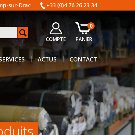
amp-sur-Drac
+33 (0)4 76 26 23 34
0
COMPTE
PANIER
SERVICES
ACTUS
CONTACT
oduits