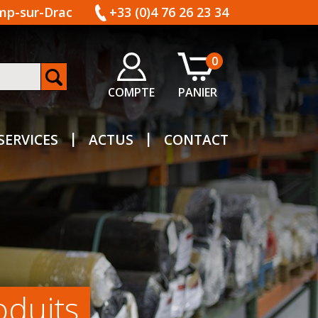
amp-sur-Drac
+33 (0)4 76 26 23 34
0
COMPTE
PANIER
SERVICES
ACTUS
CONTACT
oduits