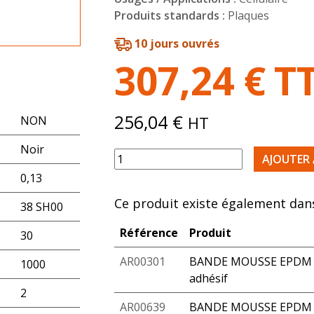
Produits standards :
Plaques
10 jours ouvrés
307,24
€
T
256,04
€
HT
NON
Noir
quantité de PLAQUE MOUSSE EPDM 20
AJOUTER 
0,13
Ce produit existe également dans
38 SH00
Référence
Produit
30
AR00301
BANDE MOUSSE EPDM 2
1000
adhésif
2
AR00639
BANDE MOUSSE EPDM 2