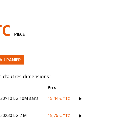
TC
PIECE
00 X 1000 EP30
AU PANIER
 d'autres dimensions :
Prix
0×10 LG 10M sans
15,44
€
TTC
0X30 LG 2 M
15,76
€
TTC