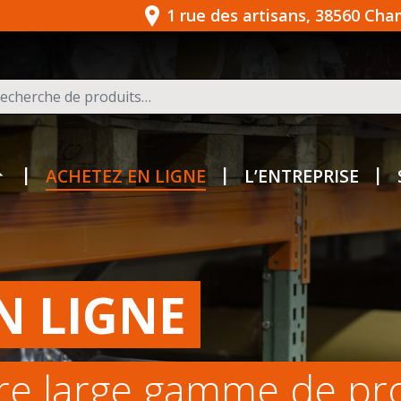
1 rue des artisans, 38560 Ch
herche pour :
ACHETEZ EN LIGNE
L’ENTREPRISE
N LIGNE
re large gamme de pr