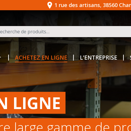
1 rue des artisans, 38560 Ch
herche pour :
ACHETEZ EN LIGNE
L’ENTREPRISE
N LIGNE
re large gamme de pr