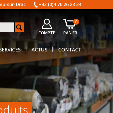
amp-sur-Drac
+33 (0)4 76 26 23 34
0
COMPTE
PANIER
SERVICES
ACTUS
CONTACT
oduits