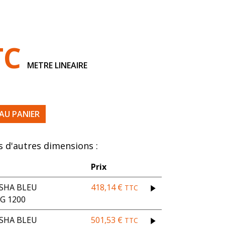
TC
METRE LINEAIRE
E 60SH FDA EP 8 LARGEUR 1200
AU PANIER
 d'autres dimensions :
Prix
 SHA BLEU
418,14
€
TTC
G 1200
 SHA BLEU
501,53
€
TTC