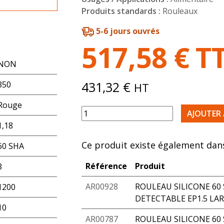
Produits standards :
Rouleaux
5-6 jours ouvrés
517,58
€
T
NON
431,32
€
350
HT
Rouge
quantité de ROULEAU SILICONE ROUG
AJOUTER 
1,18
Ce produit existe également dans
60 SHA
Référence
Produit
8
AR00928
ROULEAU SILICONE 60
1200
DETECTABLE EP1.5 LAR
10
AR00787
ROULEAU SILICONE 60