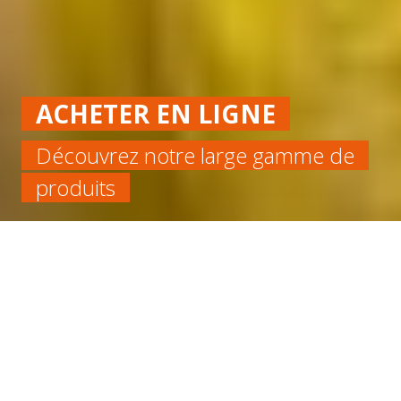
ACHETER EN LIGNE
Découvrez notre large gamme de
produits
Accueil
Alimentaire
ROULEAU SILICONE ROUGE 60SH FDA EP 4
LARGEUR 1200