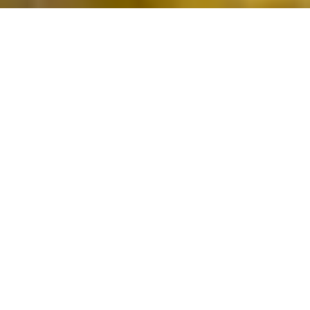
Accueil
Chimique
Résistance à l’usure
ROULEAU PARA BLOND EP 1.5 LARG 1400