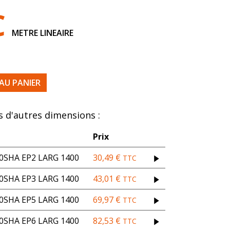
C
METRE LINEAIRE
HA EP6 LARG 1400
AU PANIER
 d'autres dimensions :
Prix
SHA EP2 LARG 1400
30,49
€
TTC
SHA EP3 LARG 1400
43,01
€
TTC
SHA EP5 LARG 1400
69,97
€
TTC
SHA EP6 LARG 1400
82,53
€
TTC