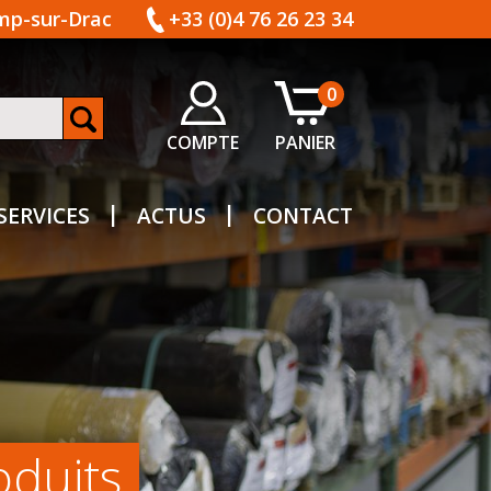
amp-sur-Drac
+33 (0)4 76 26 23 34
0
COMPTE
PANIER
SERVICES
ACTUS
CONTACT
oduits