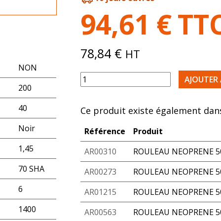
94,61
€
TT
78,84
€
HT
NON
quantité de ROULEAU NEOPRENE 70S
AJOUTER 
200
40
Ce produit existe également dans
Noir
Référence
Produit
1,45
AR00310
ROULEAU NEOPRENE 50
70 SHA
AR00273
ROULEAU NEOPRENE 50
6
AR01215
ROULEAU NEOPRENE 50
1400
AR00563
ROULEAU NEOPRENE 50