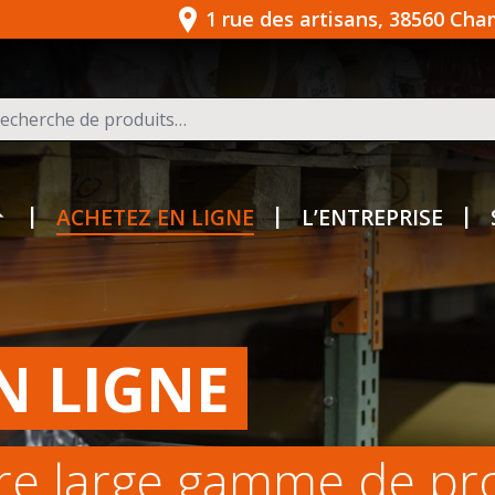
1 rue des artisans, 38560 Ch
herche pour :
ACHETEZ EN LIGNE
L’ENTREPRISE
N LIGNE
re large gamme de pr